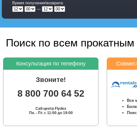
Время получения/возврата:
—
Поиск по всем прокатным 
Консультация по телефону
Совмест
Звоните!
8 800 700 64 52
Все 
Боле
Call-центр Flydex
Поис
Пн. - Пт. с 11:00 до 19:00