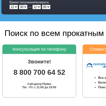
Время получения/возврата:
—
Поиск по всем прокатным 
Консультация по телефону
Совмест
Звоните!
8 800 700 64 52
Все 
Боле
Call-центр Flydex
Поис
Пн. - Пт. с 11:00 до 19:00