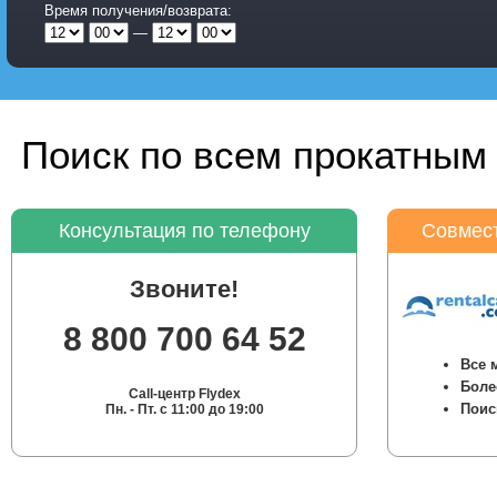
Время получения/возврата:
—
Поиск по всем прокатным 
Консультация по телефону
Совмест
Звоните!
8 800 700 64 52
Все 
Боле
Call-центр Flydex
Поис
Пн. - Пт. с 11:00 до 19:00