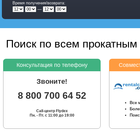
Время получения/возврата:
—
Поиск по всем прокатным 
Консультация по телефону
Совмест
Звоните!
8 800 700 64 52
Все 
Боле
Call-центр Flydex
Поис
Пн. - Пт. с 11:00 до 19:00