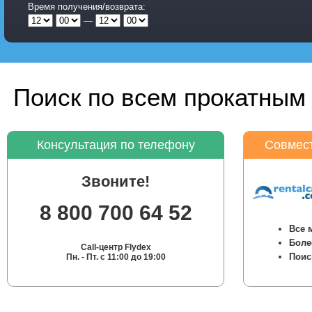
Время получения/возврата:
—
Поиск по всем прокатным 
Консультация по телефону
Совмест
Звоните!
8 800 700 64 52
Все 
Боле
Call-центр Flydex
Поис
Пн. - Пт. с 11:00 до 19:00