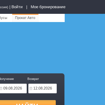
|
Войти
|
Мое бронирование
ссия)
бусы
Прокат Авто
олучение
Возврат