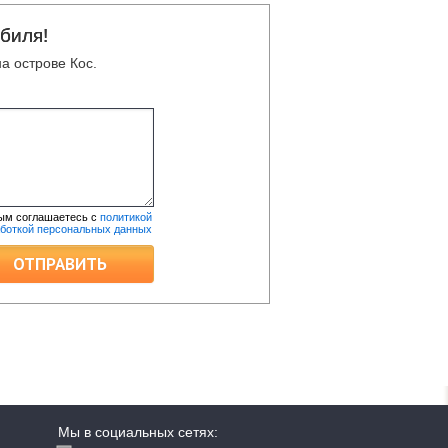
биля!
а острове Кос.
ым соглашаетесь с
политикой
аботкой персональных данных
ОТПРАВИТЬ
Мы в социальных сетях: