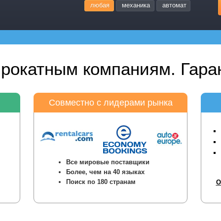
любая
механика
автомат
прокатным компаниям. Гаран
Совместно с лидерами рынка
Все мировые поставщики
Более, чем на 40 языках
Поиск по 180 странам
О