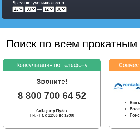
Время получения/возврата:
—
Поиск по всем прокатным 
Консультация по телефону
Совмест
Звоните!
8 800 700 64 52
Все 
Боле
Call-центр Flydex
Поис
Пн. - Пт. с 11:00 до 19:00