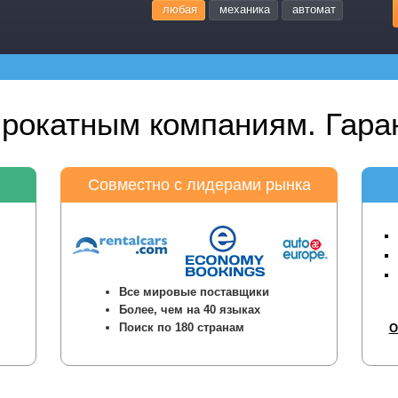
любая
механика
автомат
прокатным компаниям. Гаран
Совместно с лидерами рынка
Все мировые поставщики
Более, чем на 40 языках
Поиск по 180 странам
О