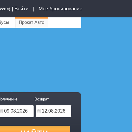
|
Войти
|
Мое бронирование
ссия)
бусы
Прокат Авто
олучение
Возврат