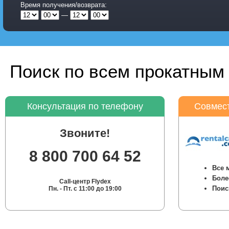
Время получения/возврата:
—
Поиск по всем прокатным 
Консультация по телефону
Совмест
Звоните!
8 800 700 64 52
Все 
Боле
Call-центр Flydex
Поис
Пн. - Пт. с 11:00 до 19:00