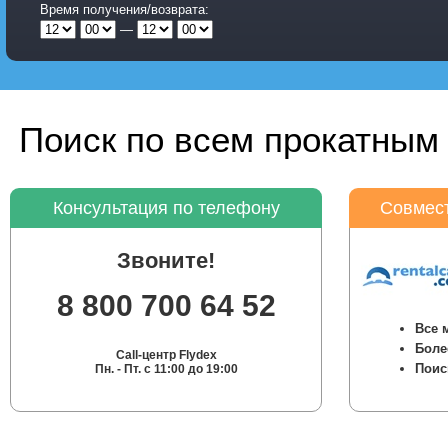
Время получения/возврата:
—
Поиск по всем прокатным 
Консультация по телефону
Совмест
Звоните!
8 800 700 64 52
Все 
Боле
Call-центр Flydex
Поис
Пн. - Пт. с 11:00 до 19:00