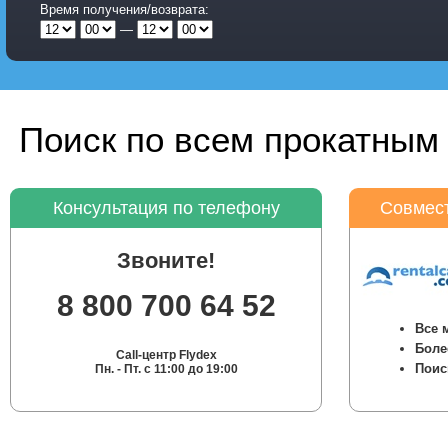
Время получения/возврата:
—
Поиск по всем прокатным 
Консультация по телефону
Совмест
Звоните!
8 800 700 64 52
Все 
Боле
Call-центр Flydex
Поис
Пн. - Пт. с 11:00 до 19:00