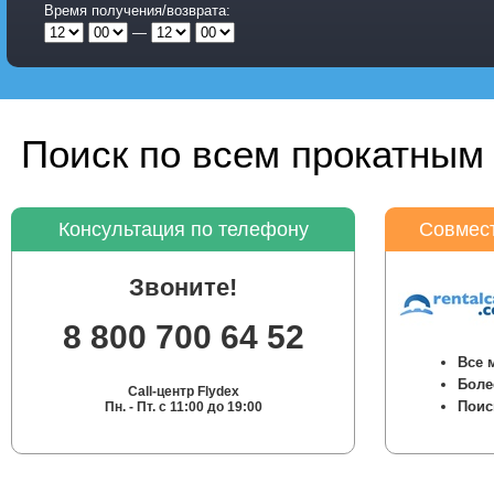
Время получения/возврата:
—
Поиск по всем прокатным 
Консультация по телефону
Совмест
Звоните!
8 800 700 64 52
Все 
Боле
Call-центр Flydex
Поис
Пн. - Пт. с 11:00 до 19:00