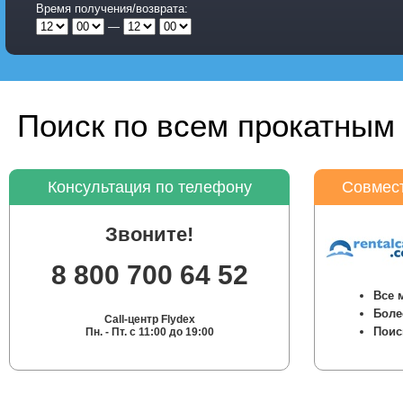
Время получения/возврата:
—
Поиск по всем прокатным 
Консультация по телефону
Совмест
Звоните!
8 800 700 64 52
Все 
Боле
Call-центр Flydex
Поис
Пн. - Пт. с 11:00 до 19:00