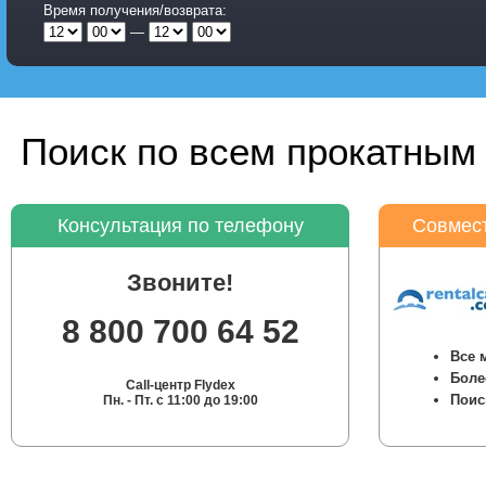
Время получения/возврата:
—
Поиск по всем прокатным 
Консультация по телефону
Совмест
Звоните!
8 800 700 64 52
Все 
Боле
Call-центр Flydex
Поис
Пн. - Пт. с 11:00 до 19:00