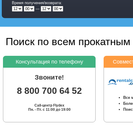
Время получения/возврата:
—
Поиск по всем прокатным 
Консультация по телефону
Совмест
Звоните!
8 800 700 64 52
Все 
Боле
Call-центр Flydex
Поис
Пн. - Пт. с 11:00 до 19:00