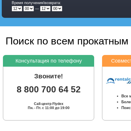
Время получения/возврата:
—
Поиск по всем прокатным 
Консультация по телефону
Совмест
Звоните!
8 800 700 64 52
Все 
Боле
Call-центр Flydex
Поис
Пн. - Пт. с 11:00 до 19:00