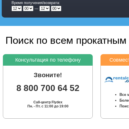
Время получения/возврата:
—
Поиск по всем прокатным 
Консультация по телефону
Совмест
Звоните!
8 800 700 64 52
Все 
Боле
Call-центр Flydex
Поис
Пн. - Пт. с 11:00 до 19:00