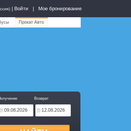
|
Войти
|
Мое бронирование
ссия)
бусы
Прокат Авто
олучение
Возврат