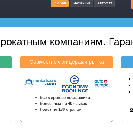
любая
механика
автомат
прокатным компаниям. Гаран
Совместно с лидерами рынка
Все мировые поставщики
Более, чем на 40 языках
Поиск по 180 странам
О