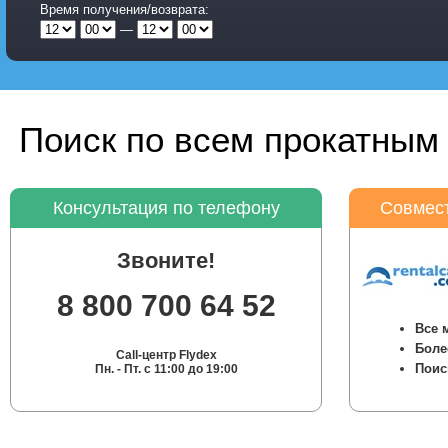
Время получения/возврата:
—
Поиск по всем прокатным 
Консультация по телефону
Совмест
Звоните!
8 800 700 64 52
Все 
Боле
Call-центр Flydex
Поис
Пн. - Пт. с 11:00 до 19:00