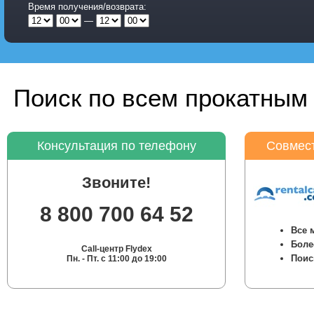
Время получения/возврата:
—
Поиск по всем прокатным 
Консультация по телефону
Совмест
Звоните!
8 800 700 64 52
Все 
Боле
Call-центр Flydex
Поис
Пн. - Пт. с 11:00 до 19:00