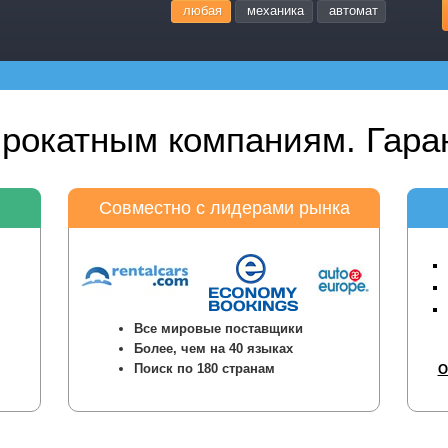
любая
механика
автомат
прокатным компаниям. Гаран
Совместно с лидерами рынка
Все мировые поставщики
Более, чем на 40 языках
Поиск по 180 странам
О