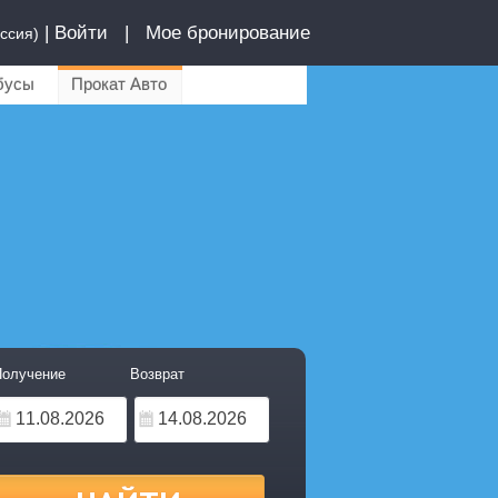
|
Войти
|
Мое бронирование
ссия)
бусы
Прокат Авто
олучение
Возврат