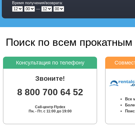
Время получения/возврата:
—
Поиск по всем прокатным 
Консультация по телефону
Совмест
Звоните!
8 800 700 64 52
Все 
Боле
Call-центр Flydex
Поис
Пн. - Пт. с 11:00 до 19:00