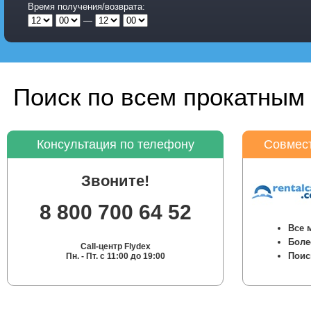
Время получения/возврата:
—
Поиск по всем прокатным 
Консультация по телефону
Совмест
Звоните!
8 800 700 64 52
Все 
Боле
Call-центр Flydex
Поис
Пн. - Пт. с 11:00 до 19:00