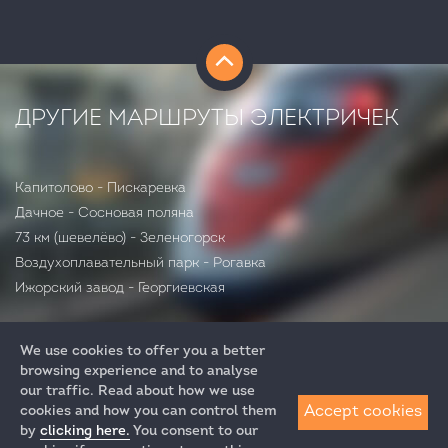
ДРУГИЕ МАРШРУТЫ ЭЛЕКТРИЧЕК
Капитолово - Пискаревка
Дачное - Сосновая поляна
73 км (шевелёво) - Зеленогорск
Воздухоплавательный парк - Рогавка
Ижорский завод - Георгиевская
We use cookies to offer you a better
browsing experience and to analyse
our traffic. Read about how we use
Accept cookies
cookies and how you can control them
by
clicking here.
You consent to our
+7 (812) 313-64-52