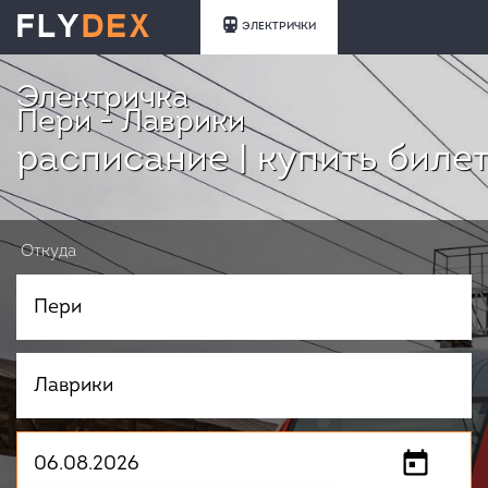
ЭЛЕКТРИЧКИ
Электричка
Пери - Лаврики
расписание | купить биле
Откуда
Куда
Когда