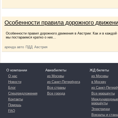
Особенности правила дорожного движени
Особенности правил дорожного движения в Австрии: Как и в каждой
мы постараемся кратко о них...
аренда авто
ПДД
Австрия
О компании
Авиабилеты
ЖД билеты
О нас
из Москвы
из Москвы
Новости
из Санкт-Петербурга
в Москву
Блог
Все страны
из Санкт-Петерб
Спецпредложения
Все города
Все маршруты
Контакты
Международные
маршруты
Помощь
Электрички
FAQ
Вокзалы и станц