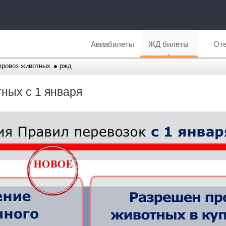
Авиабилеты
ЖД билеты
От
провоз животных
ржд
ных с 1 января