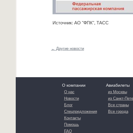
Источник: АО "ФПК", ТАСС
← Другие новости
О компании
Авиабилеты
О нас
из Москвы
Новости
из Санкт-Пет
Блог
Все страны
Спецпредложения
Все города
Контакты
Помощь
FAQ