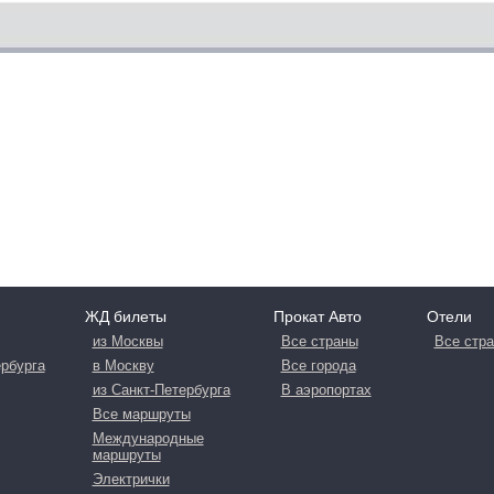
ЖД билеты
Прокат Авто
Отели
из Москвы
Все страны
Все стр
ербурга
в Москву
Все города
из Санкт-Петербурга
В аэропортах
Все маршруты
Международные
маршруты
Электрички