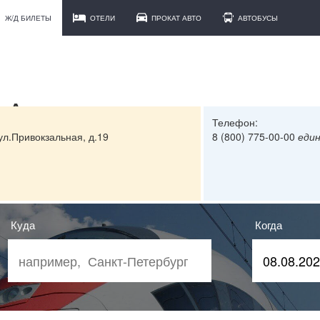
Ж/Д БИЛЕТЫ
ОТЕЛИ
ПРОКАТ АВТО
АВТОБУСЫ
в Архангельске
Телефон:
 ул.Привокзальная, д.19
8 (800) 775-00-00
еди
Куда
Когда