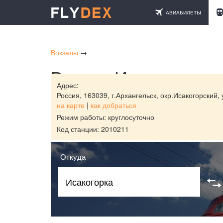
АВИАБИЛЕТЫ
Вокзалы
→
Вокзал Исакогорка 
Адрес:
Россия,
163039, г.Архангельск, окр.Исакогорский,
на карте
|
как добраться
Режим работы: круглосуточно
Код станции: 2010211
Откуда