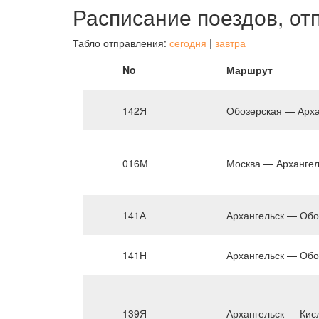
Расписание поездов, от
Табло отправления:
сегодня
|
завтра
No
Маршрут
142Я
Обозерская — Арха
016М
Москва — Архангел
141А
Архангельск — Обо
141Н
Архангельск — Обо
139Я
Архангельск — Кис