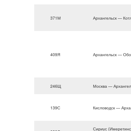
371М
Архангельск — Кот
409Я
Архангельск — Обо
246Щ
Москва — Архангел
139С
Кисловодск — Арха
Сириус (Имеретинс