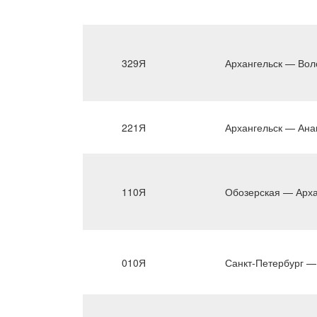
329Я
Архангельск — Вол
221Я
Архангельск — Ана
110Я
Обозерская — Арха
010Я
Санкт-Петербург —