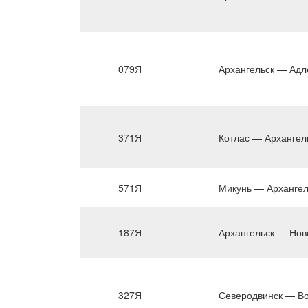
079Я
Архангельск — Адл
371Я
Котлас — Архангел
571Я
Микунь — Архангел
187Я
Архангельск — Нов
327Я
Северодвинск — Во