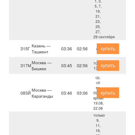
1, 3,
5, 7,
19,
21,
23,
25,
27,
29 сентября
Казань —
купить
315Г
03:36
02:56
ср
Ташкент
Москва —
только
купить
317М
03:45
02:56
Бишкек
13 августа
ср,
сб
по
Москва —
купить
083Й
03:46
03:06
09.09,
Караганды
кроме
19.08,
22.08
только
9,
11,
16,