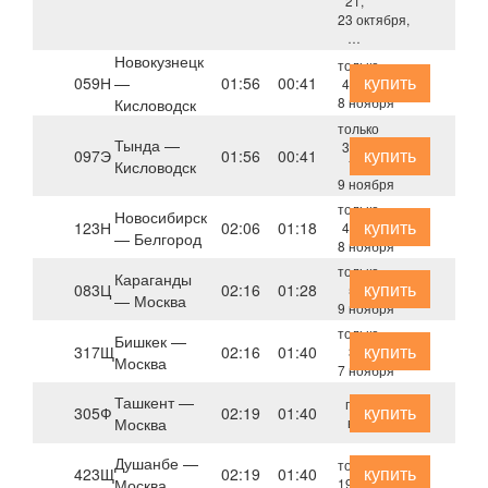
21,
23 октября,
…
Новокузнецк
только
купить
059Н
—
01:56
00:41
4, 6,
8 ноября
Кисловодск
только
Тында —
3, 5,
купить
097Э
01:56
00:41
Кисловодск
7,
9 ноября
только
Новосибирск
купить
123Н
02:06
01:18
4, 6,
— Белгород
8 ноября
только
Караганды
купить
083Ц
02:16
01:28
5,
— Москва
9 ноября
только
Бишкек —
купить
317Щ
02:16
01:40
3,
Москва
7 ноября
Ташкент —
пт,
купить
305Ф
02:19
01:40
Москва
вс
Душанбе —
только
купить
423Щ
02:19
01:40
Москва
19 августа