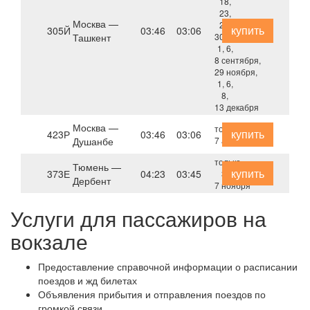
18,
23,
Москва —
25,
купить
305Й
03:46
03:06
Ташкент
30 августа,
1, 6,
8 сентября,
29 ноября,
1, 6,
8,
13 декабря
Москва —
только
купить
423Р
03:46
03:06
Душанбе
7 августа
только
Тюмень —
купить
373Е
04:23
03:45
3,
Дербент
7 ноября
Услуги для пассажиров на
вокзале
Предоставление справочной информации о расписании
поездов и жд билетах
Объявления прибытия и отправления поездов по
громкой связи