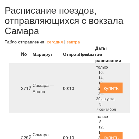
Расписание поездов,
отправляющихся c вокзала
Самара
Табло отправления:
сегодня
|
завтра
Даты
No
Маршрут
Отправление
Прибытие
в
расписании
только
10,
14,
18,
Самара —
купить
271Й
00:10
22,
Анапа
26,
30 августа,
3,
7 сентября
только
8,
12,
16,
Самара —
купить
229Й
00:10
20,