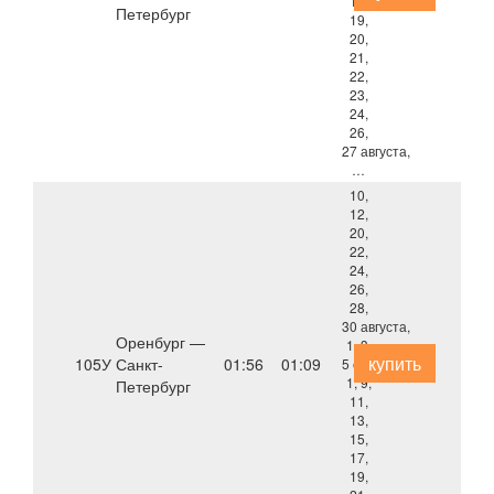
18,
Петербург
19,
20,
21,
22,
23,
24,
26,
27 августа,
…
10,
12,
20,
22,
24,
26,
28,
30 августа,
Оренбург —
1, 3,
купить
105У
Санкт-
01:56
01:09
5 сентября,
1, 9,
Петербург
11,
13,
15,
17,
19,