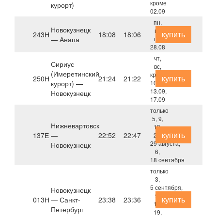
кроме
курорт)
02.09
пн,
Новокузнецк
пт
купить
243Н
18:08
18:06
— Анапа
по
28.08
чт,
Сириус
вс,
(Имеретинский
кроме
купить
250Н
21:24
21:22
курорт) —
10.09,
13.09,
Новокузнецк
17.09
только
5, 9,
Нижневартовск
13,
купить
137Е
—
22:52
22:47
21,
29 августа,
Новокузнецк
6,
18 сентября
только
3,
5 сентября,
Новокузнецк
9,
купить
013Н
— Санкт-
23:38
23:36
17,
Петербург
19,