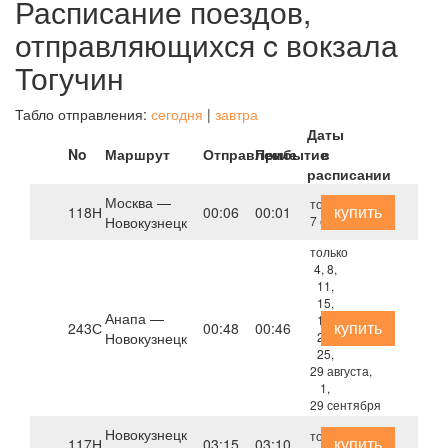
Расписание поездов,
отправляющихся c вокзала
Тогучин
Табло отправления:
сегодня
|
завтра
Даты
No
Маршрут
Отправление
Прибытие
в
расписании
Москва —
только
купить
118Н
00:06
00:01
Новокузнецк
7 сентября
только
4, 8,
11,
15,
Анапа —
18,
купить
243С
00:48
00:46
Новокузнецк
22,
25,
29 августа,
1,
29 сентября
Новокузнецк
только
купить
117Н
03:15
03:10