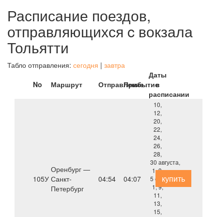
Расписание поездов,
отправляющихся c вокзала
Тольятти
Табло отправления:
сегодня
|
завтра
Даты
No
Маршрут
Отправление
Прибытие
в
расписании
10,
12,
20,
22,
24,
26,
28,
30 августа,
Оренбург —
1, 3,
купить
105У
Санкт-
04:54
04:07
5 сентября,
1, 9,
Петербург
11,
13,
15,