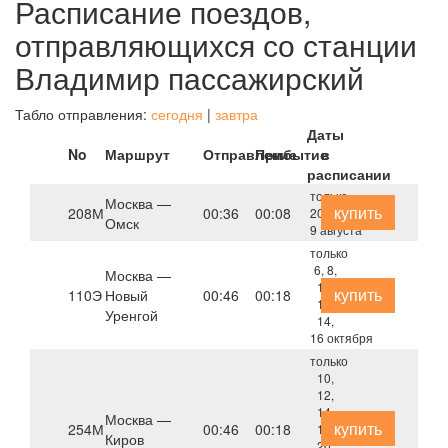
Расписание поездов,
отправляющихся со станции
Владимир пассажирский
Табло отправления:
сегодня
|
завтра
Даты
No
Маршрут
Отправление
Прибытие
в
расписании
только
Москва —
купить
208М
00:36
00:08
20 июля,
Омск
9 августа
только
6, 8,
Москва —
10,
купить
110Э
Новый
00:46
00:18
12,
Уренгой
14,
16 октября
только
10,
12,
14,
Москва —
купить
254М
00:46
00:18
16,
Киров
20,