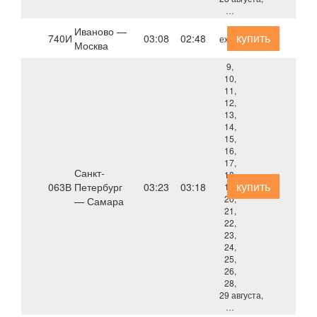
…
Иваново —
купить
740И
03:08
02:48
ежедневно
Москва
9,
10,
11,
12,
13,
14,
15,
16,
17,
Санкт-
18,
купить
063В
Петербург
03:23
03:18
19,
20,
— Самара
21,
22,
23,
24,
25,
26,
28,
29 августа,
…