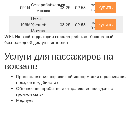
Северобайкальск
только
купить
091И
03:25
02:58
— Москва
8 сентября
Новый
только
купить
109М
Уренгой —
03:25
02:58
9 октября
Москва
WiFi: На всей территории вокзала работает бесплатный
беспроводной доступ в интернет.
Услуги для пассажиров на
вокзале
Предоставление справочной информации о расписании
поездов и жд билетах
Объявления прибытия и отправления поездов по
громкой связи
Медпункт