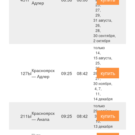
Адлер
25,
27,
29,
31 августа,
26,
28,
30 сентября,
2 октября
только
14,
15 августа,
25,
26,
Красноярск
купить
127Ы
09:25
08:42
28 сентября,
— Адлер
27,
30 ноября,
4, 7,
11,
14 декабря
только
29 ноября,
Красноярск
купить
211Ы
09:25
08:42
3, 6,
— Анапа
10,
13 декабря