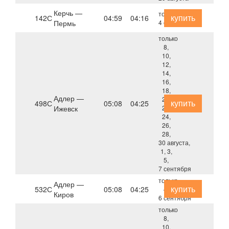
Керчь —
только
купить
142С
04:59
04:16
Пермь
4 октября
только
8,
10,
12,
14,
16,
18,
Адлер —
20,
купить
498С
05:08
04:25
Ижевск
22,
24,
26,
28,
30 августа,
1, 3,
5,
7 сентября
только
Адлер —
купить
532С
05:08
04:25
4,
Киров
6 сентября
только
8,
10,