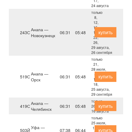
17,
24 августа
только
8,
12,
15,
Анапа —
купить
243С
06:31
05:48
19,
Новокузнецк
22,
26,
29 августа,
26 сентября
только
21,
28 июля,
Анапа —
4,
купить
519С
06:31
05:48
Орск
11,
18,
25 августа,
29 сентября
только
Анапа —
купить
419С
06:31
05:48
26 июля,
Челябинск
16 августа
только
25 июля,
Уфа —
1, 8,
купить
503Й
07:38
06:44