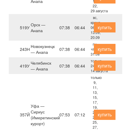
Анапа
15,
22,
29 августа
вс,
кроме
Орск —
купить
519У
07:38
06:44
06.09,
Анапа
13.09,
20.09
пн,
Новокузнецк
купить
243Н
07:38
06:44
чт по
— Анапа
31.08
только
Челябинск
купить
419У
07:38
06:44
24 июля,
— Анапа
14 августа
только
9,
11,
13,
15,
17,
Уфа —
19,
Сириус
21,
купить
357Й
07:53
07:12
(Имеретинский
23,
25,
курорт)
27,