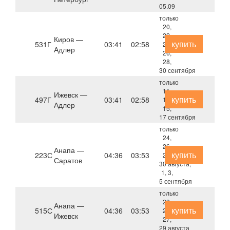
05.09
только
20,
22,
Киров —
купить
531Г
03:41
02:58
24,
Адлер
26,
28,
30 сентября
только
11,
Ижевск —
купить
497Г
03:41
02:58
13,
Адлер
15,
17 сентября
только
24,
26,
Анапа —
купить
223С
04:36
03:53
28,
Саратов
30 августа,
1, 3,
5 сентября
только
23,
Анапа —
купить
515С
04:36
03:53
25,
Ижевск
27,
29 августа