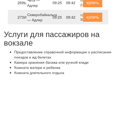
Чита —
только
купить
269Ь
09:25
08:42
Адлер
27 сентября
Северобайкальск
только
купить
273И
09:25
08:42
— Адлер
30 сентября
Услуги для пассажиров на
вокзале
Предоставление справочной информации о расписании
поездов и жд билетах
Камера хранения багажа или ручной клади
Комната матери и ребенка
Комната длительного отдыха