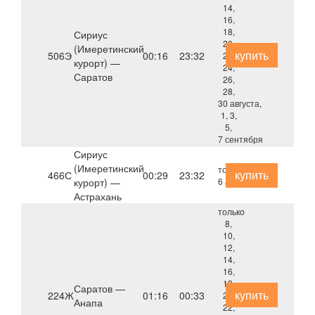
14,
16,
18,
Сириус
20,
(Имеретинский
купить
506Э
00:16
23:32
22,
курорт) —
24,
Саратов
26,
28,
30 августа,
1, 3,
5,
7 сентября
Сириус
(Имеретинский
только
купить
466С
00:29
23:32
курорт) —
6 августа
Астрахань
только
8,
10,
12,
14,
16,
18,
Саратов —
купить
224Ж
01:16
00:33
20,
Анапа
22,