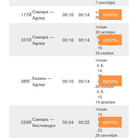
7 сентября
Самара —
только
купить
117Й
00:16
00:14
Адлер
26 октября
только
30 октября,
Самара —
3, 9,
купить
337Й
00:16
00:14
Адлер
13,
19,
23 ноября
только
4, 8,
14,
18,
Казань —
купить
385Г
00:16
00:14
24,
Адлер
28 ноября,
4, 8,
10,
14 декабря
только
10,
Самара —
14,
купить
229Й
00:24
00:22
Кисловодск
18,
22,
26 сентября