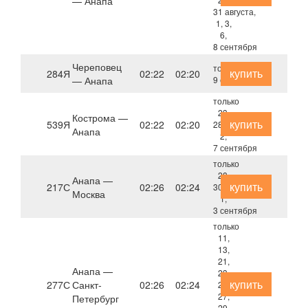
— Анапа
31 августа,
1, 3,
6,
8 сентября
Череповец
только
купить
284Я
02:22
02:20
— Анапа
9 сентября
только
23,
Кострома —
купить
539Я
02:22
02:20
28 августа,
Анапа
2,
7 сентября
только
28,
Анапа —
купить
217С
02:26
02:24
30 августа,
Москва
1,
3 сентября
только
11,
13,
21,
Анапа —
23,
купить
277С
Санкт-
02:26
02:24
25,
27,
Петербург
29,