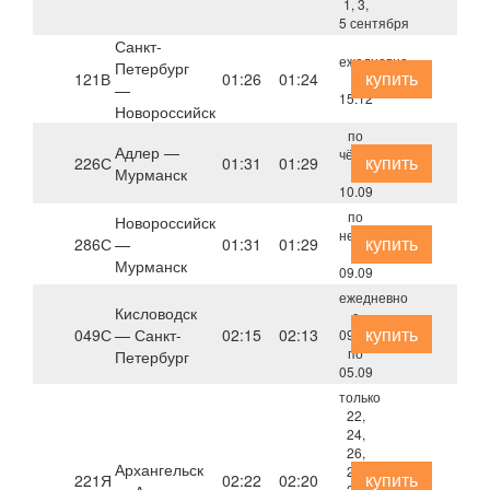
1, 3,
5 сентября
Санкт-
ежедневно
Петербург
купить
121В
01:26
01:24
с
—
15.12
Новороссийск
по
Адлер —
чётным
купить
226С
01:31
01:29
Мурманск
с
10.09
по
Новороссийск
нечётным
купить
286С
—
01:31
01:29
с
Мурманск
09.09
ежедневно
Кисловодск
с
купить
049С
— Санкт-
02:15
02:13
09.08
по
Петербург
05.09
только
22,
24,
26,
Архангельск
27,
купить
221Я
02:22
02:20
29,