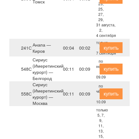
Томск
23,
25,
27,
29,
31 августа,
2,
4 сентября
только
Анапа —
купить
241С
00:04
00:02
5,
Киров
7 сентября
Сириус
по
(Имеретинский
нечётным
купить
548С
00:11
00:09
курорт) —
с
09.09
Белгород
Сириус
по
(Имеретинский
чётным
купить
558С
00:11
00:09
курорт) —
с
10.09
Москва
только
5, 7,
9,
11,
13,
15,