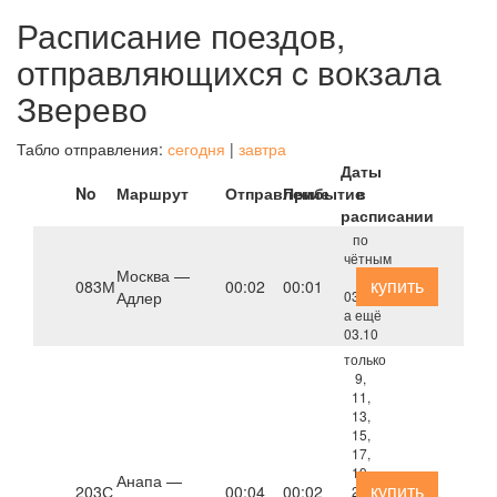
Расписание поездов,
отправляющихся c вокзала
Зверево
Табло отправления:
сегодня
|
завтра
Даты
No
Маршрут
Отправление
Прибытие
в
расписании
по
чётным
Москва —
с
купить
083М
00:02
00:01
Адлер
03.10,
а ещё
03.10
только
9,
11,
13,
15,
17,
19,
Анапа —
купить
203С
00:04
00:02
21,