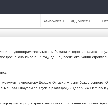
Авиабилеты
ЖД билеты
От
менитая достопримечательность Римини и одно из самых попул
 построена она была в 27 году до н.э., после окончания строите
пись:
 монумент императору Цезарю Октавиану, сыну божественного Юл
осьмой раз консулом по случаю реставрации дороги via Flaminia и 
и городских ворот, в крепостных стенах. Во внешнем облике Ар