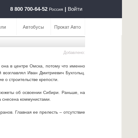
8 800 700-64-52
|
Войти
Россия
ели
Автобусы
Прокат Авто
Добавлено:
 она в центре Омска, потому что именно
й возглавлял Иван Дмитриевич Бухгольц.
е о строительстве крепости.
сюжеты об освоении Сибири. Раньше, на
а снесена коммунистами.
анов. Главная ее прелесть – отсутствие