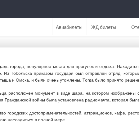
Авиабилеты
ЖД билеты
От
дь города, популярное место для прогулок и отдыха. Находится
е. Из Тобольска приказом государя был отправлен отряд, которы
ыша и Омска, и были очень утомлены. Тогда было принято решени
ьца расположен монумент в виде шара, на котором изображены 
емя Гражданской войны была установлена радиомачта, которая был
о городских достопримечательностей, аттракционов, кафе, рестор
жно насладиться в полной мере.