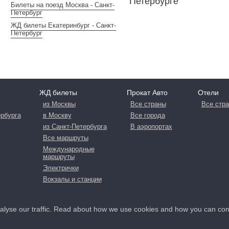
Петербурге
Билеты на поезд Москва - Санкт-
Петербург
ЖД билеты Екатеринбург - Санкт-
Петербург
ЖД билеты
Прокат Авто
Отели
из Москвы
Все страны
Все стр
ербурга
в Москву
Все города
из Санкт-Петербурга
В аэропортах
Все маршруты
Международные
маршруты
Электрички
Вокзалы и станции
nalyse our traffic. Read about how we use cookies and how you can co
иальности