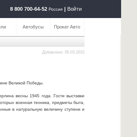
8 800 700-64-52
|
Войти
Россия
ели
Автобусы
Прокат Авто
Добавлено: 05.03.2015
вщине Великой Победы.
рлина весны 1945 года. Гости выставки
которых военная техника, предметы быта,
анные в натуральную величину ступени и