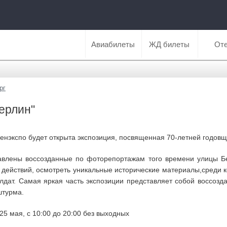
Авиабилеты
ЖД билеты
От
рг
ерлин"
Ленэкспо будет открыта экспозиция, посвященная 70-летней годо
авлены воссозданные по фоторепортажам того времени улицы Бе
 действий, осмотреть уникальные исторические материалы,среди 
лдат. Самая яркая часть экспозиции представляет собой воссозд
 штурма.
25 мая, с 10:00 до 20:00 без выходных