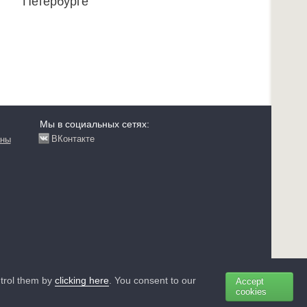
Петербурге
Мы в социальных сетях:
ВКонтакте
аны
ntrol them by
clicking here
. You consent to our
Accept
+7(495) 258-85-87 Москва
cookies
+7(812) 313-64-52 Санкт-Петербург