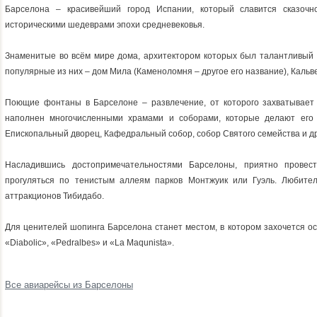
Барселона – красивейший город Испании, который славится сказочн
историческими шедеврами эпохи средневековья.
Знаменитые во всём мире дома, архитектором которых был талантливый 
популярные из них – дом Мила (Каменоломня – другое его название), Кальве
Поющие фонтаны в Барселоне – развлечение, от которого захватывает д
наполнен многочисленными храмами и соборами, которые делают его
Епископальный дворец, Кафедральный собор, собор Святого семейства и др
Насладившись достопримечательностями Барселоны, приятно прове
прогуляться по тенистым аллеям парков Монтжуик или Гуэль. Любите
аттракционов Тибидабо.
Для ценителей шопинга Барселона станет местом, в котором захочется 
«Diabolic», «Pedralbes» и «La Maqunista».
Все авиарейсы из Барселоны