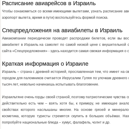
Расписание авиарейсов в Израиль
Чтобы ознакомиться со всеми имеющими вылетами, узнать расписание ави
аэропорт вылета, время в пути) воспользуйтесь формой поиска.
Спецпредложения на авиабилеты в Израиль
Авиакомпании периодически проводят распродажи билетов, если вы восп
авиабилет в Израиль на самолет по самой низкой цене с внушительной 
сайта «Спецпредложения» - здесь находится самая свежая информация о с
Краткая информация о Израиле
Израиль – страна с древней историей, прославленная тем, что имеет на 
городом для паломников считается Иерусалим. Гуляя по улочкам древнего 
тысяч лет, невольно начинаешь испытывать благоговение.
Израильтяне очень горды своей страной, поэтому патриотические чувства с
действительно есть чем – взять хотя бы, к примеру, не имеющее анал
свойствах которого наслышаны многие. На основе грязей и минерало
косметика, которую туристы стремятся скупить в больших объёмах. Нах
попробуйте национальные блюда – хумус, фалафель, чолнт и др.