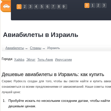
0
1
2
3
1
2
3
4
5
6
7
8
9
Авиабилеты в Израиль
Авиабилеты
→
Страны
→
Израиль
Города:
Хайфа
Эйлат
Тель-Авив
Иерусалим
Дешевые авиабилеты в Израиль: как купить
Сервис Flydex.ru создан для того, чтобы вы смогли найти и купить ав
ознакомиться со всеми предложениями от авиакомпаний. Наши советы помо
лучшей цене:
Пробуйте искать по нескольким соседним датам, чтобы найти
дешевым ценам.