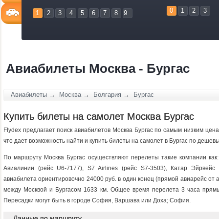
0
1
2
3
1
2
3
4
5
6
7
8
9
Авиабилеты Москва - Бургас
Авиабилеты
→
Москва
→
Болгария
→
Бургас
Купить билеты на самолет Москва Бургас
Flydex предлагает поиск авиабилетов Москва Бургас по самым низким цена
что дает возможность найти и купить билеты на самолет в Бургас по дешев
По маршруту Москва Бургас осуществляют перелеты такие компании как:
Авиалинии (рейс U6-7177), S7 Airlines (рейс S7-3503), Катар Эйрвейс
авиабилета ориентировочно 24000 руб. в один конец (прямой авиарейс от ав
между Москвой и Бургасом 1633 км. Общее время перелета 3 часа прямы
Пересадки могут быть в городе София, Варшава или Доха; София.
Данные по маршруту