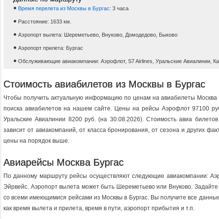
Время перелета из Москвы в Бургас
: 3 часа
Расстояние: 1633 км.
Аэропорт вылета: Шереметьево, Внуково, Домодедово, Быково
Аэропорт прилета: Бургас
Обслуживающие авиакомпании: Аэрофлот, S7 Airlines, Уральские Авиалинии, К
Стоимость авиабилетов из Москвы в Бургас
Чтобы получить актуальную информацию по ценам на авиабилеты Москва 
поиска авиабилетов на нашем сайте. Цены на рейсы Аэрофлот 97100 руб
Уральские Авиалинии 8200 руб. (на 30.08.2026). Стоимость авиа билето
зависит от авиакомпаний, от класса бронирования, от сезона и других фа
цены на порядок выше.
Авиарейсы Москва Бургас
По данному маршруту рейсы осуществляют следующие авиакомпании: Аэроф
Эйрвейс. Аэропорт вылета может быть Шереметьево или Внуково. Задайте 
со всеми имеющимися рейсами из Москвы в Бургас. Вы получите все данные
как время вылета и прилета, время в пути, аэропорт прибытия и т.п.