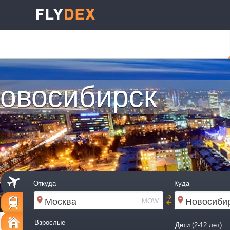
овосибирск
Откуда
Куда
MOW
Взрослые
Дети (2-12 лет)