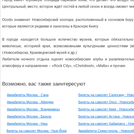
Город имеет огромную площадь парковой зоны, что делает его воздух б
Центральный, место, которое ждёт гостей в любой сезон и всегда сможет че
Особо знаменит Новосибирский зоопарк, расположенный в сосновом бору 
которые являются редкими и занесены в Красную Книгу.
В городе находится большое количество музеев, которые обязательно
живописью, историей края, всевозможными культурными ценностями (
г.Новосибирска, Краеведческий музей и др.)
Любители ночного отдыха оценят новосибирские клубы и развлекатель
атмосферу и направление – «Rock City», «Chelstreet», «Mafia» и прочие.
Возможно, вас также заинтересуют
Авиабилеты Москва - Сана
Билеты на самолет Салехард - Нов
Авиабилеты Москва - Абердин
Билеты на самолет Орск - Новосиб
Авиабилеты Москва - Владикавказ
Билеты на самолет Киев - Новосиб
Авиабилеты Москва - Базель
Билеты на самолет Астана - Новос
Авиабилеты Москва - Ниш
Билеты на самолет Хабаровск - Но
Билеты на самолет Москва - Нью-Йорк
Авиабилеты Севастополь - Новосиб