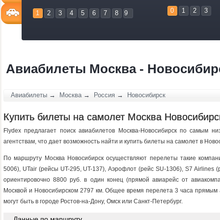
0
1
2
3
1
2
3
4
5
6
7
8
9
Авиабилеты Москва - Новосибир
Авиабилеты
→
Москва
→
Россия
→
Новосибирск
Купить билеты на самолет Москва Новосибирс
Flydex предлагает поиск авиабилетов Москва-Новосибирск по самым н
агентствам, что дает возможность найти и купить билеты на самолет в Ново
По маршруту Москва Новосибирск осуществляют перелеты такие компании
5006), UTair (рейсы UT-295, UT-137), Аэрофлот (рейс SU-1306), S7 Airlines
ориентировочно 8800 руб. в один конец (прямой авиарейс от авиакомп
Москвой и Новосибирском 2797 км. Общее время перелета 3 часа прямым а
могут быть в городе Ростов-на-Дону, Омск или Санкт-Петербург.
Данные по маршруту