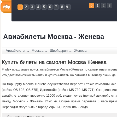
0
1
2
3
1
2
3
4
5
6
7
8
9
Авиабилеты Москва - Женева
Авиабилеты
→
Москва
→
Швейцария
→
Женева
Купить билеты на самолет Москва Женева
Flydex предлагает поиск авиабилетов Москва-Женева по самым низким цена
что дает возможность найти и купить билеты на самолет в Женеву очень де
По маршруту Москва Женева осуществляют перелеты такие компании как: 
(рейсы OS-602, OS-575), Иджиптэйр (рейсы MS-730, MS-771), Скандинавиа
авиабилета ориентировочно 11500 руб. в один конец (прямой авиарейс от 
между Москвой и Женевой 2420 км. Общее время перелета 3 часа прям
Пересадки могут быть в городе Афины, Париж или Лондон.
Данные по маршруту