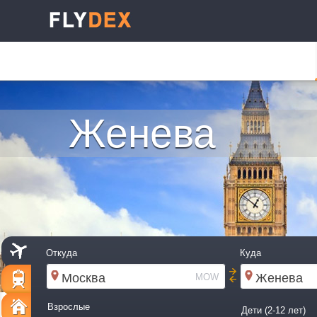
Женева
Откуда
Куда
MOW
Взрослые
Дети (2-12 лет)