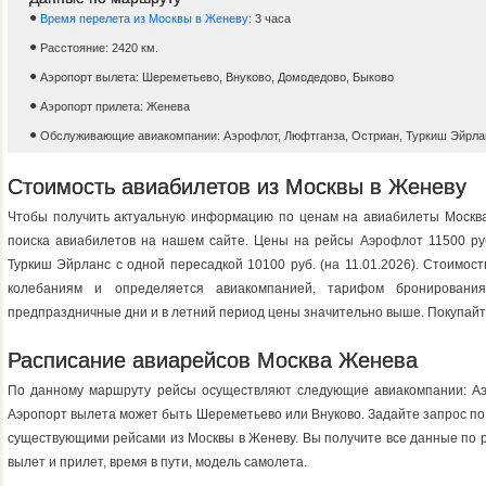
Время перелета из Москвы в Женеву
: 3 часа
Расстояние: 2420 км.
Аэропорт вылета: Шереметьево, Внуково, Домодедово, Быково
Аэропорт прилета: Женева
Обслуживающие авиакомпании: Аэрофлот, Люфтганза, Остриан, Туркиш Эйрла
Стоимость авиабилетов из Москвы в Женеву
Чтобы получить актуальную информацию по ценам на авиабилеты Москв
поиска авиабилетов на нашем сайте. Цены на рейсы Аэрофлот 11500 руб
Туркиш Эйрланс с одной пересадкой 10100 руб. (на 11.01.2026). Стоимос
колебаниям и определяется авиакомпанией, тарифом бронировани
предпраздничные дни и в летний период цены значительно выше. Покупайт
Расписание авиарейсов Москва Женева
По данному маршруту рейсы осуществляют следующие авиакомпании: Аэ
Аэропорт вылета может быть Шереметьево или Внуково. Задайте запрос по
существующими рейсами из Москвы в Женеву. Вы получите все данные по р
вылет и прилет, время в пути, модель самолета.