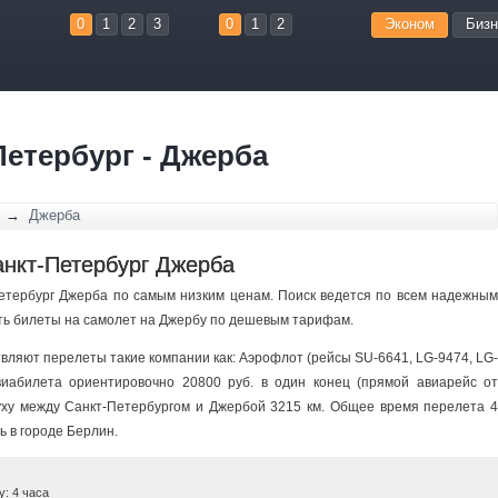
0
1
2
3
0
1
2
Эконом
Бизн
етербург - Джерба
с
→
Джерба
анкт-Петербург Джерба
Петербург Джерба по самым низким ценам. Поиск ведется по всем надежным
пить билеты на самолет на Джербу по дешевым тарифам.
ляют перелеты такие компании как: Аэрофлот (рейсы SU-6641, LG-9474, LG-
авиабилета ориентировочно 20800 руб. в один конец (прямой авиарейс от
уху между Санкт-Петербургом и Джербой 3215 км. Общее время перелета 4
ь в городе Берлин.
: 4 часа