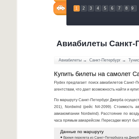
1
2
3
4
5
6
7
8
9
Авиабилеты Санкт-П
Авиабилеты
→
Санкт-Петербург
→
Туни
Купить билеты на самолет С
Flydex предлагает поиск авиабилетов Санкт-
агентствам, что дает возможность найти и ку
По маршруту Санкт-Петербург Джерба осуществ
201), Nordwind (рейс N4-2099). Стоимость 
авиакомпании Nordwind). Расстояние по возд
часа прямым авиарейсом. Пересадки могут быт
Данные по маршруту
Время перелета из Санкт-Петербурга на Джербу