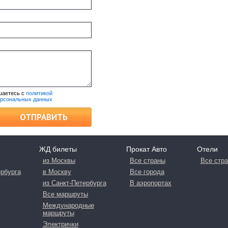
шаетесь с
политикой
ерсональных данных
ОТПРАВИТЬ
ЖД билеты
Прокат Авто
Отели
из Москвы
Все страны
Все стр
ербурга
в Москву
Все города
из Санкт-Петербурга
В аэропортах
Все маршруты
Международные
маршруты
Электрички