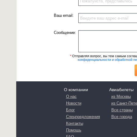
Ваш email:
Сообщение:
*
Отправляя вопрос, вы тем самым согла
конфиденциальности и обработкой п
О компании
Авиабилеты
О нас
из Москвы
Новости
из Санкт-Пет
Блог
Все страны
Спецпредложения
Все города
Контакты
Помощь
FAQ