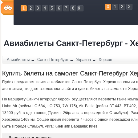
0
1
2
3
1
2
3
4
5
6
7
8
9
Авиабилеты Санкт-Петербург - Х
Авиабилеты
→
Санкт-Петербург
→
Украина
→
Херсон
Купить билеты на самолет Санкт-Петербург Хе
Flydex предлагает поиск авиабилетов Санкт-Петербург-Херсон по самым 
агентствам, что дает возможность найти и купить билеты на самолет в Херс
По маршруту Санкт-Петербург Херсон осуществляют перелеты такие компани
Hahn Air (рейсы LO-684, LO-753, 7W-175), Air Baltic (рейсы BT-443, BT-40
13400 руб. в один конец (Туркиш Эйрланс, с пересадкой в Стамбуле). Ра
Херсоном 1468 км. Общее время перелета 7 часов c одной пересадкой или 
быть в городе Стамбул, Рига; Киев или Варшава; Киев.
Данные по маршруту