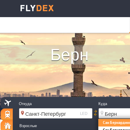
Берн
Откуда
Куда
LED
Сан Бернардин
Взрослые
Дети (2-12 лет)