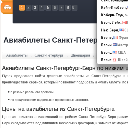
Сан Бернардино
0
1
2
3
Кейп-Лисберн
,
1
2
3
4
5
6
7
8
9
Коберн-Таун
,
о
Бернс Лейк
,
Нью Берн
,
С
Берне
,
Фран
Авиабилеты Санкт-Петербург - Б
Берни
,
Австр
Бернс
,
США
Авиабилеты
→
Санкт-Петербург
→
Швейцария
→
Берн
Берне
,
Швей
Авиабилеты Санкт-Петербург-Берн по низким 
Flydex предлагает найти дешевые авиабилеты из Санкт-Петербурга и 
преимуществом сервиса, который позволяет подобрать и купить билеты по ни
в режиме реального времени,
по предложениям надежных и проверенных агентств.
Цены на авиабилеты из Санкт-Петербурга
Ценовая политика авиакомпаний по рейсам Санкт-Петербург-Берн разли
Берн складываются под влиянием нескольких факторов, и зависит от марке