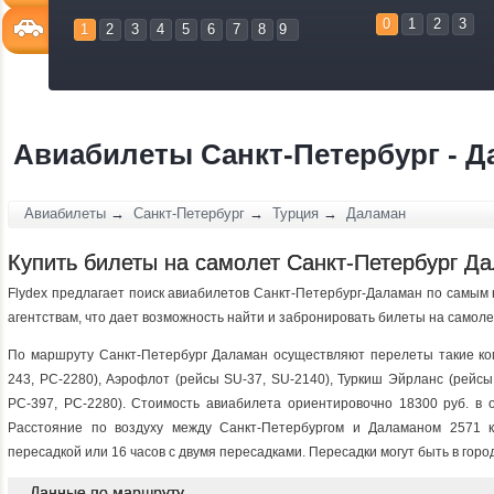
0
1
2
3
1
2
3
4
5
6
7
8
9
Авиабилеты Санкт-Петербург - Д
Авиабилеты
→
Санкт-Петербург
→
Турция
→
Даламан
Купить билеты на самолет Санкт-Петербург Д
Flydex предлагает поиск авиабилетов Санкт-Петербург-Даламан по самым 
агентствам, что дает возможность найти и забронировать билеты на самол
По маршруту Санкт-Петербург Даламан осуществляют перелеты такие ком
243, PC-2280), Аэрофлот (рейсы SU-37, SU-2140), Туркиш Эйрланс (рейсы
PC-397, PC-2280). Стоимость авиабилета ориентировочно 18300 руб. в о
Расстояние по воздуху между Санкт-Петербургом и Даламаном 2571 
пересадкой или 16 часов c двумя пересадками. Пересадки могут быть в гор
Данные по маршруту