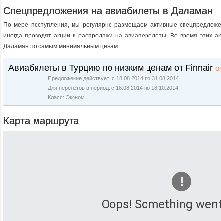
Спецпредложения на авиабилеты в Даламан
По мере поступления, мы регулярно размещаем активные спецпредложе
иногда проводят акции и распродажи на авиаперелеты. Во время этих ак
Даламан по самым минимальным ценам.
Авиабилеты в Турцию по низким ценам от Finnair
о
Предложение действует: с 18.08.2014 по 31.08.2014
Для перелетов в период: с 18.08.2014 по 18.10.2014
Класс: Эконом
Карта маршрута
Oops! Something went