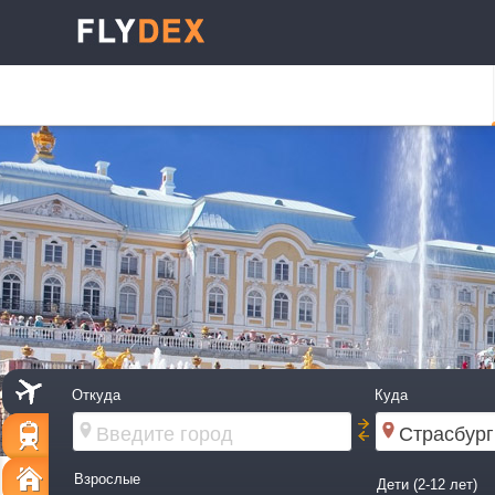
Откуда
Куда
Взрослые
Дети (2-12 лет)