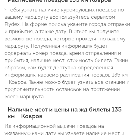
Расписание поездов 135 км Ковров
23:19
13:07
Чтобы узнать наличие курсирующих поездов по
В
вашему маршруту воспользуйтесь сервисом
Flydex. На форме поиска укажите города отправки
пути:
и прибытия, а также дату. В ответ вы получите
1
возможные поезда, которые проходят по вашему
день
маршруту. Полученная информация будет
содержать номер поезда, время отправления и
10
прибытия, наличие мест, стоимость билета. Таким
часов
образом, вам будет доступна определенная
информация, касаемо расписания поездов 135 км
12
– Ковров. Также можно будет узнать все станции и
минут
продолжительность остановок на протяжении
всего маршрута.
Наличие мест и цены на жд билеты 135
км – Ковров
Из информационной выдачи поездов на
указанную вами дату вы узнаете наличие мест и