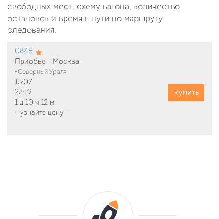
свободных мест, схему вагона, количество
остановок и время в пути по маршруту
следования.
084Е
Приобье - Москва
«Северный Урал»
13:07
купить
23:19
1 д
10 ч
12 м
-
узнайте цену
-