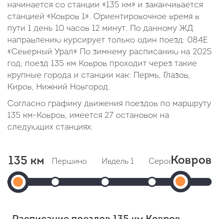
начинается со станции «135 км» и заканчивается
станцией «Ковров 1». Ориентировочное время в
пути 1 день 10 часов 12 минут. По данному ЖД
направлению курсирует только один поезд: 084Е
«Северный Урал» По зимнему расписанию на 2025
год, поезд 135 км Ковров проходит через такие
крупные города и станции как: Пермь, Глазов,
Киров, Нижний Новгород.
Согласно графику движения поездов по маршруту
135 км-Ковров, имеется 27 остановок на
следующих станциях:
Ковров
135 км
Першино
Ивдель 1
Серов
Лобва
Ков
135
Прибытие: 16:01
Прибытие: 16:17
Прибытие: 18:46
Прибы
Отправление: 16:04
Отправление: 16:24
Отправление: 19:34
1
Отправле
км
Cтоянка: 3 мин
Cтоянка: 7 мин
Cтоянка: 48 мин
Cтоянка:
Прибыти
Отправление:
В пути: 2 часа 54 минуты
В пути: 3 часа 10 минут
В пути: 5 часов 39 
В пути: 7