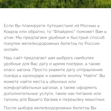
14
15
16
17
18
19
20
21
22
23
24
25
26
27
28
29
30
Если Вы планируете путешествие из Москвы в
Ковров или обратно, то "Флайдекс" поможет Вам в
Октябрь
этом. Мы предлагаем удобный и быстрый способ
2026
покупки железнодорожных билетов по России
онлайн.
Пн
Вт
Ср
Чт
Пт
Сб
Вс
Наш сайт предлагает вам выбрать наиболее
1
2
3
4
удобные для Вас дату и время поездки, а также
5
6
7
8
9
10
11
класс вагона. Просто укажите дату отправления
поезда в календаре и нажмите кнопку "Найти". Вы
12
13
14
15
16
17
18
можете найти места в обычных или
19
20
21
22
23
24
25
комфортабельных вагонах, а также оформить
26
27
28
29
30
31
дополнительные услуги, такие как питание или
талоны для Вашего багажа и перевозку животных.
После выбора железнодорожных билетов Вы