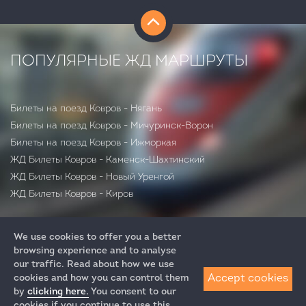
ПОПУЛЯРНЫЕ ЖД МАРШРУТЫ
Билеты на поезд Ковров - Нягань
Билеты на поезд Ковров - Мичуринск-Ворон
Билеты на поезд Ковров - Ижморкая
ЖД Билеты Ковров - Каменск-Шахтинский
ЖД Билеты Ковров - Новый Уренгой
ЖД Билеты Ковров - Киров
We use cookies to offer you a better
browsing experience and to analyse
our traffic. Read about how we use
Accept cookies
cookies and how you can control them
by
clicking here.
You consent to our
+7 (812) 313-64-52
cookies if you continue to use this