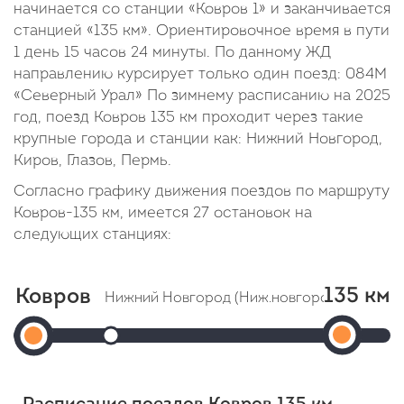
начинается со станции «Ковров 1» и заканчивается
станцией «135 км». Ориентировочное время в пути
1 день 15 часов 24 минуты. По данному ЖД
направлению курсирует только один поезд: 084М
«Северный Урал» По зимнему расписанию на 2025
год, поезд Ковров 135 км проходит через такие
крупные города и станции как: Нижний Новгород,
Киров, Глазов, Пермь.
Согласно графику движения поездов по маршруту
Ковров-135 км, имеется 27 остановок на
следующих станциях:
135 км
Ковров
Нижний Новгород (Ниж.новгород Московс
135
Ковров
Прибытие: 02:46
Отправление: 03:01
км
1
Cтоянка: 15 мин
Прибыт
Отправление:
В пути: 2 часа 22 минуты