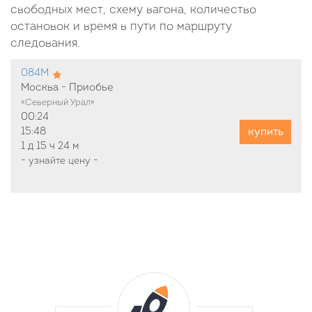
свободных мест, схему вагона, количество
остановок и время в пути по маршруту
следования.
084М
Москва - Приобье
«Северный Урал»
00:24
купить
15:48
1 д
15 ч
24 м
-
узнайте цену
-