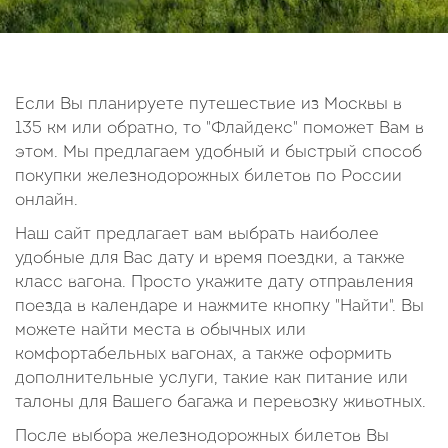
14
15
16
17
18
19
20
21
22
23
24
25
26
27
28
29
30
Если Вы планируете путешествие из Москвы в
135 км или обратно, то "Флайдекс" поможет Вам в
Октябрь
этом. Мы предлагаем удобный и быстрый способ
2026
покупки железнодорожных билетов по России
онлайн.
Пн
Вт
Ср
Чт
Пт
Сб
Вс
Наш сайт предлагает вам выбрать наиболее
1
2
3
4
удобные для Вас дату и время поездки, а также
5
6
7
8
9
10
11
класс вагона. Просто укажите дату отправления
поезда в календаре и нажмите кнопку "Найти". Вы
12
13
14
15
16
17
18
можете найти места в обычных или
19
20
21
22
23
24
25
комфортабельных вагонах, а также оформить
26
27
28
29
30
31
дополнительные услуги, такие как питание или
талоны для Вашего багажа и перевозку животных.
После выбора железнодорожных билетов Вы