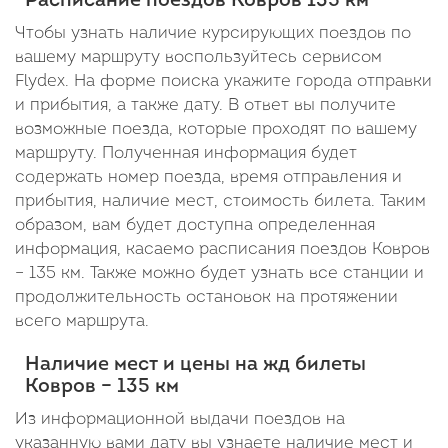
Расписание поездов Ковров 135 км
15:48
00:24
Чтобы узнать наличие курсирующих поездов по
В
вашему маршруту воспользуйтесь сервисом
Flydex. На форме поиска укажите города отправки
пути:
и прибытия, а также дату. В ответ вы получите
1
возможные поезда, которые проходят по вашему
день
маршруту. Полученная информация будет
содержать номер поезда, время отправления и
15
прибытия, наличие мест, стоимость билета. Таким
часов
образом, вам будет доступна определенная
информация, касаемо расписания поездов Ковров
24
– 135 км. Также можно будет узнать все станции и
минуты
продолжительность остановок на протяжении
всего маршрута.
Наличие мест и цены на жд билеты
Ковров – 135 км
Из информационной выдачи поездов на
указанную вами дату вы узнаете наличие мест и