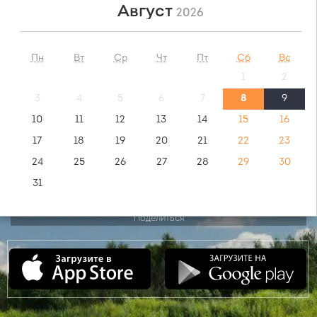
Август
2026
НАЙТИ
Пн
Вт
Ср
Чт
Пт
Сб
Вс
1
2
обратный маршрут:
Хабаровск - Абдулино
3
4
5
6
7
8
9
10
11
12
13
14
15
16
видео инструкция:
17
18
19
20
21
22
23
как купить билет?
24
25
26
27
28
29
30
31
Поделиться
Сентябрь
2026
Пн
Вт
Ср
Чт
Пт
Сб
Вс
1
2
3
4
5
6
7
8
9
10
11
12
13