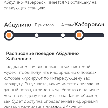
Абдулино-Хабаровск, имеется 91 остановку на
следующих станциях:
Хабаровск
Абдулино
Приютово
Аксаково
Уфа
Аш
Хабаро
Абдулино
Прибытие: 06:46
Прибытие: 07:08
Прибытие
П
Отправление: 06:48
Отправление: 07:10
1
Отправление
Отпр
Отправление:
Cтоянка: 2 мин
Cтоянка: 2 мин
Cтоянка: 41 
Cтоя
Прибытие:
06:11
В пути: 35 минут
В пути: 57 минут
В пути: 4 ча
В пу
Расписание поездов Абдулино
21:29
Хабаровск
В
Предлагаем вам воспользоваться системой
Flydex, чтобы получить информацию о поездах,
пути:
которые курсируют по интересующему вас
5
маршруту. Вы узнаете, какие имеются поезда на
дней
данный сезон, стоимость жд билетов и наличие
мест по каждому классу вагона. Таким образом,
15
вам будет доступна определенная информация,
часов
касаемо расписания поездов Абдулино–