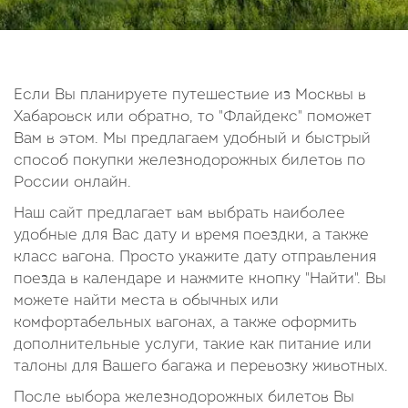
14
15
16
17
18
19
20
21
22
23
24
25
26
27
28
29
30
Если Вы планируете путешествие из Москвы в
Хабаровск или обратно, то "Флайдекс" поможет
Октябрь
Вам в этом. Мы предлагаем удобный и быстрый
2026
способ покупки железнодорожных билетов по
России онлайн.
Пн
Вт
Ср
Чт
Пт
Сб
Вс
Наш сайт предлагает вам выбрать наиболее
1
2
3
4
удобные для Вас дату и время поездки, а также
5
6
7
8
9
10
11
класс вагона. Просто укажите дату отправления
поезда в календаре и нажмите кнопку "Найти". Вы
12
13
14
15
16
17
18
можете найти места в обычных или
19
20
21
22
23
24
25
комфортабельных вагонах, а также оформить
26
27
28
29
30
31
дополнительные услуги, такие как питание или
талоны для Вашего багажа и перевозку животных.
После выбора железнодорожных билетов Вы