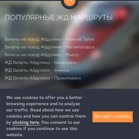
ПОПУЛЯРНЫЕ ЖД МАРШРУТЫ
Билеты на поезд Абдулино - Нижний Тагил
Билеты на поезд Абдулино - Магнитогорск
Билеты на поезд Абдулино - Миасс
ЖД Билеты Абдулино - Киселёвск
ЖД Билеты Абдулино - Ачинск
ЖД Билеты Абдулино - Прокопьевск
We use cookies to offer you a better
browsing experience and to analyse
our traffic. Read about how we use
Accept cookies
cookies and how you can control them
by
clicking here.
You consent to our
+7 (812) 313-64-52
cookies if you continue to use this
+7 (495) 258-85-87
website.
ЖД Билеты