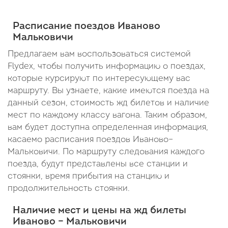
Прибытие:
(Янов-
Cтоянка: 4 мин
Cтоянка: 4 мин
Cтоянка: 1
02:18
Полесский)
В пути: 13 минут
В пути: 30 минут
В пути: 43
Расписание поездов Иваново
В
Отправление:
Мальковичи
пути:
23:02
Предлагаем вам воспользоваться системой
Flydex, чтобы получить информацию о поездах,
3
которые курсируют по интересующему вас
часа
маршруту. Вы узнаете, какие имеются поезда на
16
данный сезон, стоимость жд билетов и наличие
мест по каждому классу вагона. Таким образом,
минут
вам будет доступна определенная информация,
касаемо расписания поездов Иваново–
Мальковичи. По маршруту следования каждого
поезда, будут представлены все станции и
стоянки, время прибытия на станцию и
продолжительность стоянки.
Наличие мест и цены на жд билеты
Иваново – Мальковичи