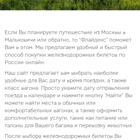
14
15
16
17
18
19
20
21
22
23
24
25
26
27
28
29
30
Если Вы планируете путешествие из Москвы в
Мальковичи или обратно, то "Флайдекс" поможет
Октябрь
Вам в этом. Мы предлагаем удобный и быстрый
2026
способ покупки железнодорожных билетов по
России онлайн.
Пн
Вт
Ср
Чт
Пт
Сб
Вс
Наш сайт предлагает вам выбрать наиболее
1
2
3
4
удобные для Вас дату и время поездки, а также
5
6
7
8
9
10
11
класс вагона. Просто укажите дату отправления
поезда в календаре и нажмите кнопку "Найти". Вы
12
13
14
15
16
17
18
можете найти места в обычных или
19
20
21
22
23
24
25
комфортабельных вагонах, а также оформить
26
27
28
29
30
31
дополнительные услуги, такие как питание или
талоны для Вашего багажа и перевозку животных.
После выбора железнодорожных билетов Вы