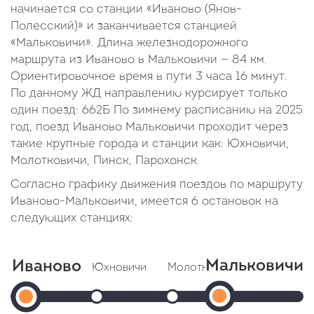
начинается со станции «Иваново (Янов-
Полесский)» и заканчивается станцией
«Мальковичи». Длина железнодорожного
маршрута из Иваново в Мальковичи — 84 км.
Ориентировочное время в пути 3 часа 16 минут.
По данному ЖД направлению курсирует только
один поезд: 662Б По зимнему расписанию на 2025
год, поезд Иваново Мальковичи проходит через
такие крупные города и станции как: Юхновичи,
Молотковичи, Пинск, Парохонск.
Согласно графику движения поездов по маршруту
Иваново-Мальковичи, имеется 6 остановок на
следующих станциях:
Мальковичи
Иваново
Юхновичи
Молотковичи
Пинск
Мальков
Иваново
Прибытие: 23:15
Прибытие: 23:32
Прибыти
Отправление: 23:19
Отправление: 23:33
Отправлени